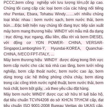
PCCC,bơm công nghiệp với lưu lượng lớn,cột áp cao.
Chúng tôi cung cấp các loại bơm của các hãng nổi tiếng
như Pentax, Ebara, Tohatsu Windy…….với nhiều chủng
loại khác nhau : bơm nước sạch, bơm nước thải, bơm
bùn….Đặc biệt hiện nay chúng tôi đang trực tiếp sản xuất
máy bơm mang thương hiệu WINDY với mẫu mã đa dạng
: trục đứng, trục ngang, đầu liền, đầu rời và bơm DIESEL
với động cơ YDN POWER- CHINA, VERSAR-
Singapor,Lamborghini-Ý, Hyundai-KOREA, Quanchai-
CHINA, IVECO FPT-ITALY, …
Máy bơm thương hiệu WINDY được dùng trong lĩnh vực
bơm cấp nước cho các toà nhà cao tầng, bơm tưới nông
nghiệp, bơm cấp thoát nước, bơm nước cao áp, bơm
dùng trong các hệ thống phòng chữa cháy, bơm dùng
trong các công trình nước nghệ thuật, bơm nước thải, bơm
hoá chất, bơm bột giấy, ..và theo yêu cầu đặt hàng.
Máy bơm nước WINDY được cục sở hữu trí tuệ bảo hộ,
đạt tiêu chuẩn TCVN4208 do sở KHCN TP.HCM cấp, đạt
tiêu chuẩn ISO 9001-2008 Bureau Veritas do UKAS cấp,