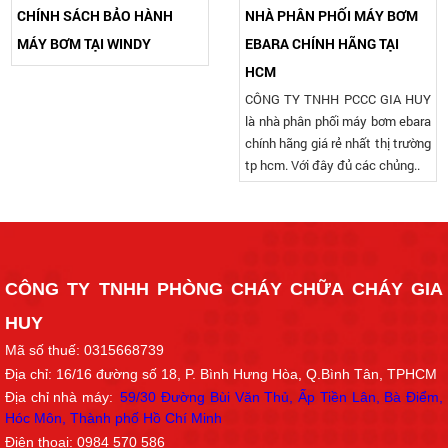
CHÍNH SÁCH BẢO HÀNH
NHÀ PHÂN PHỐI MÁY BƠM
MÁY BƠM TẠI WINDY
EBARA CHÍNH HÃNG TẠI
HCM
CÔNG TY TNHH PCCC GIA HUY
là nhà phân phối máy bơm ebara
chính hãng giá rẻ nhất thị trường
tp hcm. Với đây đủ các chủng..
CÔNG TY TNHH PHÒNG CHÁY CHỮA CHÁY GIA
HUY
Mã số thuế: 0315668739
Địa chỉ: 16/16
đường số 18
, P. Bình Hưng Hòa, Q.Bình Tân, TPHCM
Địa chỉ nhà máy:
59/30 Đường Bùi Văn Thủ, Ấp Tiền Lân, Bà Điểm,
Hóc Môn, Thành phố Hồ Chí Min
h
Điện thoại: 0984 570 586