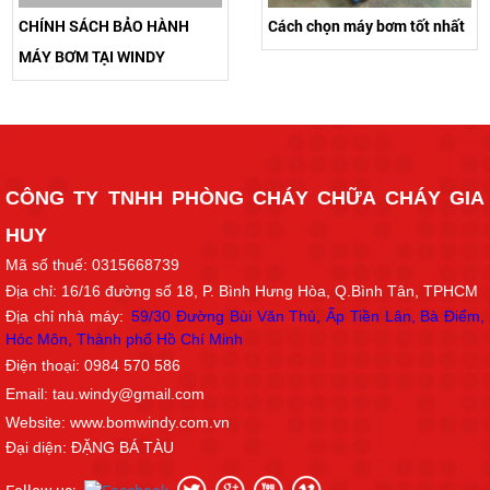
CHÍNH SÁCH BẢO HÀNH
Cách chọn máy bơm tốt nhất
MÁY BƠM TẠI WINDY
CÔNG TY TNHH PHÒNG CHÁY CHỮA CHÁY GIA
HUY
Mã số thuế: 0315668739
Địa chỉ: 16/16
đường số 18
, P. Bình Hưng Hòa, Q.Bình Tân, TPHCM
Địa chỉ nhà máy:
59/30 Đường Bùi Văn Thủ, Ấp Tiền Lân, Bà Điểm,
Hóc Môn, Thành phố Hồ Chí Min
h
Điện thoại: 0984 570 586
Email: tau.windy@gmail.com
Website: www.bomwindy.com.vn
Đại diện: ĐẶNG BÁ TÀU