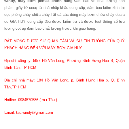
windy, máy bơm pentax chính hãng
.Đảm bảo về chất lượng sản
phẩm, giấy tờ cocq từ nhà nhập khẩu cung cấp, đảm bảo kiểm định tại
cục phòng cháy chữa cháy.Tất cả các dòng máy bơm chữa cháy ebara
do GIA HUY cung cấp đều được kiểm tra và được test thông số lưu
lượng cột áp đảm bảo chất lượng trước khi giao hàng.
RẤT MONG ĐƯỢC SỰ QUAN TÂM VÀ SỰ TIN TƯỞNG CỦA QUÝ
KHÁCH HÀNG ĐẾN VỚI MÁY BƠM GIA HUY.
Địa chỉ công ty: 59/7 Hồ Văn Long, Phường Bình Hưng Hòa B, Quận
Bình Tân, TP HCM
Địa chỉ nhà máy: 184 Hồ Văn Long, p. Bình Hưng Hòa b, Q. Bình
Tân,TP HCM
Hotline: 0984570586 ( m.r Tàu )
Email: tau.windy@gmail.com