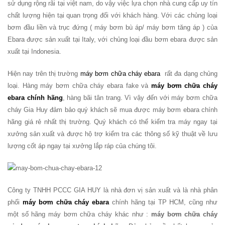
sử dụng rộng rãi tại việt nam, do vậy việc lựa chọn nhà cung cấp uy tín
chất lượng hiện tại quan trọng đối với khách hàng. Với các chủng loại
bơm đầu liền và trục đứng ( máy bơm bù áp/ máy bơm tăng áp ) của
Ebara được sản xuất tại Italy, với chủng loại đầu bơm ebara được sản
xuất tại Indonesia.
Hiện nay trên thị trường
máy bơm chữa cháy ebara
rất đa dạng chủng
loại. Hàng máy bơm chữa cháy ebara fake và
máy bơm chữa cháy
ebara chính hãng
, hàng bãi tân trang. Vì vậy đến với máy bơm chữa
cháy Gia Huy đảm bảo quý khách sẽ mua được máy bơm ebara chính
hãng giá rẻ nhất thị trường. Quý khách có thể kiểm tra máy ngay tại
xưởng sản xuất và được hộ trợ kiểm tra các thông số kỹ thuật về lưu
lượng cốt áp ngay tại xưởng lắp ráp của chúng tôi.
Công ty TNHH PCCC GIA HUY là nhà đơn vị sản xuất và là nhà phân
phối
máy bơm chữa cháy ebara
chính hãng tại TP HCM, cũng như
một số hãng máy bơm chữa cháy khác như :
máy bơm chữa cháy