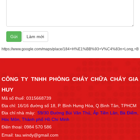
https://www.google.com/maps/place/184+H%E1%BB%93+V%C4%83n+Long,
CÔNG TY TNHH PHÒNG CHÁY CHỮA CHÁY GIA
HUY
Mã số thuế: 0315668739
Địa chỉ: 16/16
đường số 18
, P. Bình Hưng Hòa, Q.Bình Tân, TPHCM
Địa chỉ nhà máy:
59/30 Đường Bùi Văn Thủ, Ấp Tiền Lân, Bà Điểm,
Hóc Môn, Thành phố Hồ Chí Min
h
Điện thoại: 0984 570 586
Email: tau.windy@gmail.com