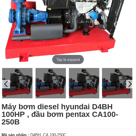
Tap to expand
Máy bơm diesel hyundai D4BH
100HP , đầu bơm pentax CA100-
250B
Mã sản phẩm :
D4BH, CA 100-250C