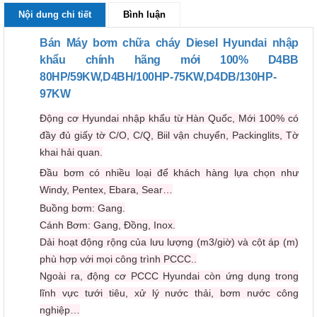
Nội dung chi tiết
Bình luận
Bán Máy bơm chữa cháy Diesel Hyundai nhập
khẩu chính hãng mới 100% D4BB
80HP/59KW,D4BH/100HP-75KW,D4DB/130HP-
97KW
Động cơ Hyundai nhập khẩu từ Hàn Quốc, Mới 100% có
đầy đủ giấy tờ C/O, C/Q, Biil vận chuyển, Packinglits, Tờ
khai hải quan.
Đầu bơm có nhiều loại để khách hàng lựa chọn như
Windy, Pentex, Ebara, Sear…
Buồng bơm: Gang.
Cánh Bơm: Gang, Đồng, Inox.
Dải hoạt động rộng của lưu lượng (m3/giờ) và cột áp (m)
phù hợp với mọi công trình PCCC..
Ngoài ra, động cơ PCCC Hyundai còn ứng dụng trong
lĩnh vực tưới tiêu, xử lý nước thải, bơm nước công
nghiệp…