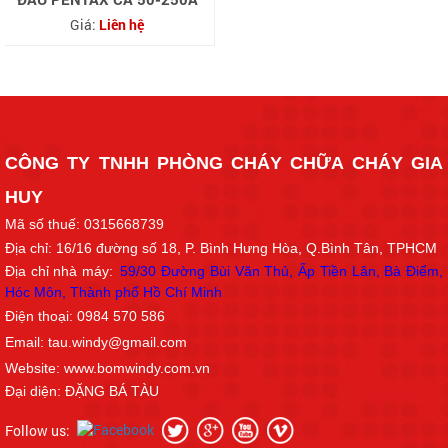
Giá:
Liên hệ
CÔNG TY TNHH PHÒNG CHÁY CHỮA CHÁY GIA
HUY
Mã số thuế: 0315668739
Địa chỉ: 16/16
đường số 18
, P. Bình Hưng Hòa, Q.Bình Tân, TPHCM
Địa chỉ nhà máy:
59/30 Đường Bùi Văn Thủ, Ấp Tiền Lân, Bà Điểm,
Hóc Môn, Thành phố Hồ Chí Min
h
Điện thoại: 0984 570 586
Email: tau.windy@gmail.com
Website: www.bomwindy.com.vn
Đại diện: ĐẶNG BÁ TÀU
Follow us: