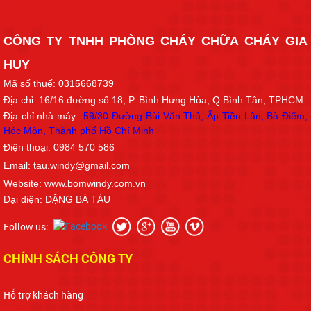
CÔNG TY TNHH PHÒNG CHÁY CHỮA CHÁY GIA
HUY
Mã số thuế: 0315668739
Địa chỉ: 16/16
đường số 18
, P. Bình Hưng Hòa, Q.Bình Tân, TPHCM
Địa chỉ nhà máy:
59/30 Đường Bùi Văn Thủ, Ấp Tiền Lân, Bà Điểm,
Hóc Môn, Thành phố Hồ Chí Min
h
Điện thoại: 0984 570 586
Email: tau.windy@gmail.com
Website: www.bomwindy.com.vn
Đại diện: ĐẶNG BÁ TÀU
Follow us:
CHÍNH SÁCH CÔNG TY
Hỗ trợ khách hàng