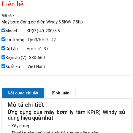
Liên hệ
Mô tả :
Maý bơm động cơ điện Windy 5.5kW/ 7.5hp
Model : KP(R ) 40-200/5.5
Lưu lượng : Qm3/h = 9 - 42
Cột áp : Hm = 51-37
Điện áp (V) : 380-660
Xuất xứ : Việt Nam
Nội dung chi tiết
Bình luận
Mô tả chi tiết :
Ứng dụng của máy bơm ly tâm KP(R) Windy sử
dụng hiệu quả nhất :
– Xây dựng