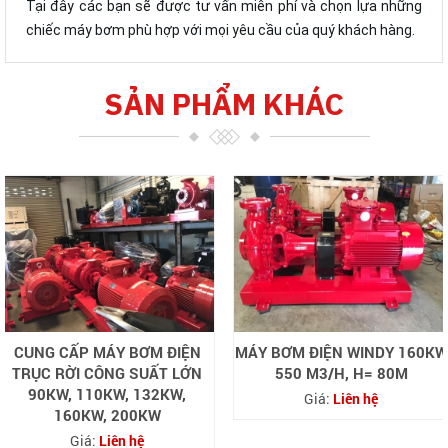
Tại đây các bạn sẽ được tư vấn miễn phí và chọn lựa những
chiếc máy bơm phù hợp với mọi yêu cầu của quý khách hàng.
SẢN PHẨM KHÁC
CUNG CẤP MÁY BƠM ĐIỆN
MÁY BƠM ĐIỆN WINDY 160KW
TRỤC RỜI CÔNG SUẤT LỚN
550 M3/H, H= 80M
90KW, 110KW, 132KW,
Giá:
Liên hệ
160KW, 200KW
Giá:
Liên hệ