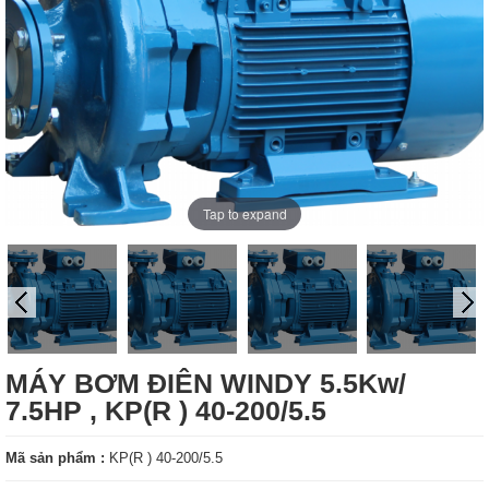
Tap to expand
MÁY BƠM ĐIÊN WINDY 5.5Kw/
7.5HP , KP(R ) 40-200/5.5
Mã sản phẩm :
KP(R ) 40-200/5.5