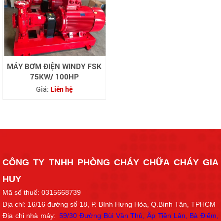
MÁY BƠM ĐIỆN WINDY FSK
75KW/ 100HP
Giá:
Liên hệ
CÔNG TY TNHH PHÒNG CHÁY CHỮA CHÁY GIA
HUY
Mã số thuế: 0315668739
Địa chỉ: 16/16
đường số 18
, P. Bình Hưng Hòa, Q.Bình Tân, TPHCM
Địa chỉ nhà máy:
59/30 Đường Bùi Văn Thủ, Ấp Tiền Lân, Bà Điểm,