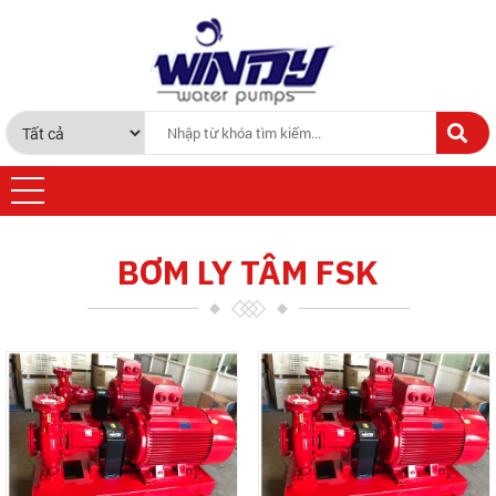
BƠM LY TÂM FSK