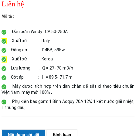
Liên hệ
Mô tả :
Đầu bơm Windy : CA 50-250A
Xuất xứ : Italy
Động cơ
: D4BB, 59Kw
Xuất xứ : Korea
Lưu lượng : Q = 27- 78 m3/h
Cột áp : H = 89.5- 71.7 m
Máy được tích hợp trên dàn chân đế sắt xi theo tiêu chuẩn
Việt Nam, máy mới 100% ,
Phụ kiện bao gồm: 1 Bình Acquy 70A 12V, 1 két nước giải nhiệt,
1 thùng dầu,
Nội dung chi tiết
Bình luận