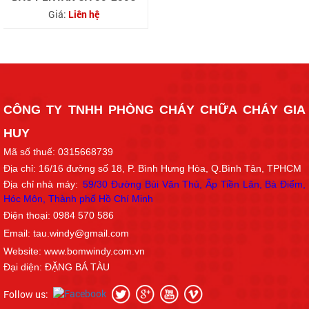
Giá:
Liên hệ
CÔNG TY TNHH PHÒNG CHÁY CHỮA CHÁY GIA
HUY
Mã số thuế: 0315668739
Địa chỉ: 16/16
đường số 18
, P. Bình Hưng Hòa, Q.Bình Tân, TPHCM
Địa chỉ nhà máy:
59/30 Đường Bùi Văn Thủ, Ấp Tiền Lân, Bà Điểm,
Hóc Môn, Thành phố Hồ Chí Min
h
Điện thoại: 0984 570 586
Email: tau.windy@gmail.com
Website: www.bomwindy.com.vn
Đại diện: ĐẶNG BÁ TÀU
Follow us: