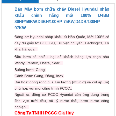
Bán Máy bơm chữa cháy Diesel Hyundai nhập
khẩu chính hãng mới 100% D4BB
80HP/59KW,D4BH/100HP-75KW,D4DB/130HP-
97KW
Động cơ Hyundai nhập khẩu từ Hàn Quốc, Mới 100% có
đầy đủ giấy tờ C/O, C/Q, Biil vận chuyển, Packinglits, Tờ
khai hải quan.
Đầu bơm có nhiều loại để khách hàng lựa chọn như
Windy, Pentex, Ebara, Sear…
Buồng bơm: Gang.
Cánh Bơm: Gang, Đồng, Inox.
Dải hoạt động rộng của lưu lượng (m3/giờ) và cột áp (m)
phù hợp với mọi công trình PCCC..
Ngoài ra, động cơ PCCC Hyundai còn ứng dụng trong
lĩnh vực tưới tiêu, xử lý nước thải, bơm nước công
nghiệp…
Công Ty TNHH PCCC Gia Huy