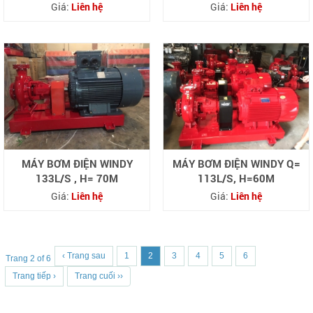
Giá:
Liên hệ
Giá:
Liên hệ
MÁY BƠM ĐIỆN WINDY
MÁY BƠM ĐIỆN WINDY Q=
133L/S , H= 70M
113L/S, H=60M
Giá:
Liên hệ
Giá:
Liên hệ
‹ Trang sau
1
2
3
4
5
6
Trang 2 of 6
Trang tiếp ›
Trang cuối ››