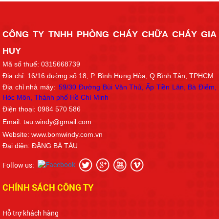
CÔNG TY TNHH PHÒNG CHÁY CHỮA CHÁY GIA
HUY
Mã số thuế: 0315668739
Địa chỉ: 16/16
đường số 18
, P. Bình Hưng Hòa, Q.Bình Tân, TPHCM
Địa chỉ nhà máy:
59/30 Đường Bùi Văn Thủ, Ấp Tiền Lân, Bà Điểm,
Hóc Môn, Thành phố Hồ Chí Min
h
Điện thoại: 0984 570 586
Email: tau.windy@gmail.com
Website: www.bomwindy.com.vn
Đại diện: ĐẶNG BÁ TÀU
Follow us:
CHÍNH SÁCH CÔNG TY
Hỗ trợ khách hàng